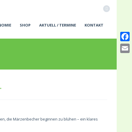
NOMIE
SHOP
AKTUELL / TERMINE
KONTAKT
Faceb
Email
…
men, die Märzenbecher beginnen zu blühen – ein klares