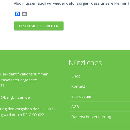
Also müssen auch wir wieder dafür sorgen, dass unsere kleinen [
Facebook
Email
LESEN SIE HIER WEITER
Nützliches
uer-Identifikationsnummer
Shop
Umsatzsteuergesetz:
737
Kontakt
Impressum
o@bergbinzen.de
AGB
tung der Vorgaben der EU -Öko-
g wird durch DE-ÖKO-022
Datenschutzerklärung