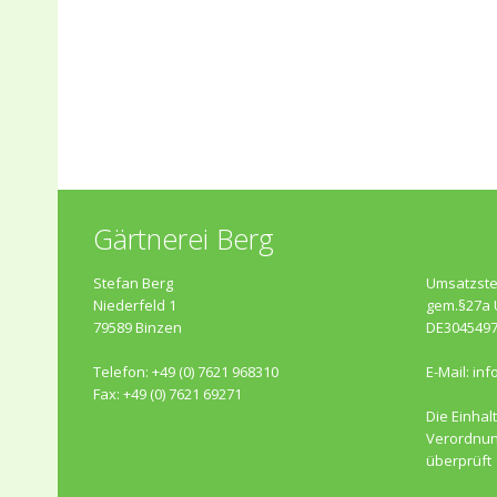
Gärtnerei Berg
Stefan Berg
Umsatzste
Niederfeld 1
gem.§27a 
79589 Binzen
DE304549
Telefon: +49 (0) 7621 968310
E-Mail:
inf
Fax: +49 (0) 7621 69271
Die Einhal
Verordnun
überprüft