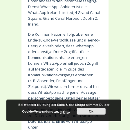
unter anderem den Instant-Messaging-
Dienst WhatsApp. Anbieter ist die
WhatsApp Ireland Limited, 4 Grand Canal
Square, Grand Canal Harbour, Dublin 2,
Irland.
Die Kommunikation erfolgt über eine
Ende-zu-Ende-Verschlüsselung (Peer-to-
Peer), die verhindert, dass WhatsApp
oder sonstige Dritte Zugriff auf die
Kommunikationsinhalte erlangen
können. WhatsApp erhält jedoch Zugriff
auf Metadaten, die im Zuge des
Kommunikationsvorgangs entstehen
(z. B. Absender, Empfänger und
Zeitpunkt). Wir weisen ferner darauf hin,
dass WhatsApp nach eigener Aussage,
personenbezogene Daten seiner Nutzer
mit seiner in den USA ansässigen
Bei weiterer Nutzung der Seite & des Shops stimmst Du der
Konzernmutter Meta teilt. Weitere Details
Ok
Cookie-Verwendung zu.
mehr...
zur Datenverarbeitung finden Sie in der
Datenschutzrichtlinie von WhatsApp
unter: