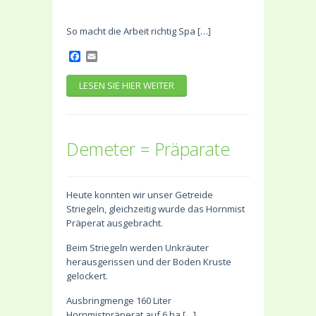
So macht die Arbeit richtig Spa […]
Facebook
Email
LESEN SIE HIER WEITER
Demeter = Präparate
Heute konnten wir unser Getreide
Striegeln, gleichzeitig wurde das Hornmist
Präperat ausgebracht.
Beim Striegeln werden Unkräuter
herausgerissen und der Boden Kruste
gelockert.
Ausbringmenge 160 Liter
Hornmistpräperat auf 6 ha […]