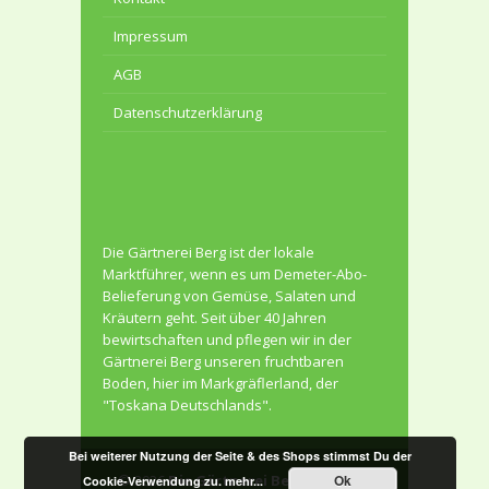
Impressum
AGB
Datenschutzerklärung
Die Gärtnerei Berg ist der lokale
Marktführer, wenn es um Demeter-Abo-
Belieferung von Gemüse, Salaten und
Kräutern geht. Seit über 40 Jahren
bewirtschaften und pflegen wir in der
Gärtnerei Berg unseren fruchtbaren
Boden, hier im Markgräflerland, der
"Toskana Deutschlands".
Bei weiterer Nutzung der Seite & des Shops stimmst Du der
Ok
© 2026
Die Gärtnerei Berg
. All Rights
Cookie-Verwendung zu.
mehr...