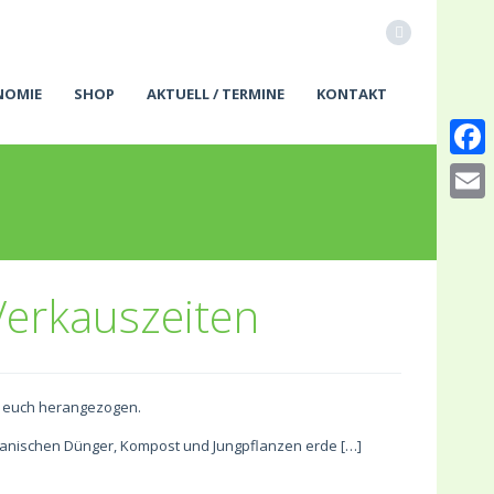
NOMIE
SHOP
AKTUELL / TERMINE
KONTAKT
Faceb
Email
Verkauszeiten
ür euch herangezogen.
Organischen Dünger, Kompost und Jungpflanzen erde […]