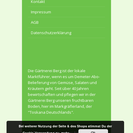
Kontakt
Impressum
AGB
Datenschutzerklärung
Die Gärtnerei Berg ist der lokale
Marktführer, wenn es um Demeter-Abo-
Belieferung von Gemüse, Salaten und
Kräutern geht. Seit über 40 Jahren
bewirtschaften und pflegen wir in der
Gärtnerei Berg unseren fruchtbaren
Boden, hier im Markgräflerland, der
"Toskana Deutschlands".
Bei weiterer Nutzung der Seite & des Shops stimmst Du der
© 2026
Die Gärtnerei Berg
. All Rights
Ok
Cookie-Verwendung zu.
mehr...