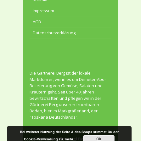
Impressum
AGB
Datenschutzerklärung
Die Gärtnerei Berg ist der lokale
Marktführer, wenn es um Demeter-Abo-
Belieferung von Gemüse, Salaten und
Kräutern geht. Seit über 40 Jahren
bewirtschaften und pflegen wir in der
Gärtnerei Berg unseren fruchtbaren
Boden, hier im Markgräflerland, der
"Toskana Deutschlands".
Bei weiterer Nutzung der Seite & des Shops stimmst Du der
© 2026
Die Gärtnerei Berg
. All Rights
Ok
Cookie-Verwendung zu.
mehr...