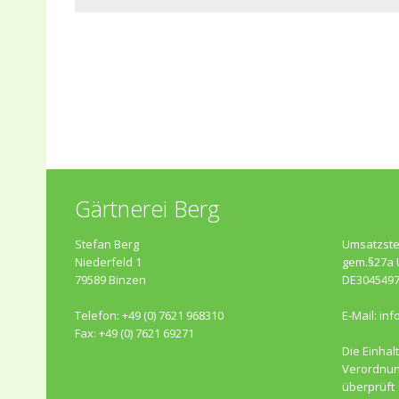
Gärtnerei Berg
Stefan Berg
Umsatzste
Niederfeld 1
gem.§27a 
79589 Binzen
DE304549
Telefon: +49 (0) 7621 968310
E-Mail:
inf
Fax: +49 (0) 7621 69271
Die Einhal
Verordnun
überprüft