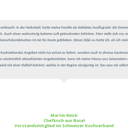
verbracht. In der Herbstzeit, hatte meine Familie ein beliebtes Ausflugsziel, die Drumm
s. Auch einen wahnsinnig leckeren Luft getrockneten Schinken. Man stelle sich vor, ma
 Geruchskombination ist mir bis heute geblieben.
Dieses Déjà-vu hatte ich, als ich m
tiv hochstehendes Angebot nicht nur privat zu liefern, sondern auch in diverse Gastro
s wöchentlich aktualisierten Angebotslisten, kann ich meine Menus aus Saisonalem 
ird mit einer Vielfalt belohnt, welche in der Region einzigartig ist. Das was mir selb
Martin Reich
Chefkoch aus Basel
Vorstandsmitglied im Schweizer Kochverband