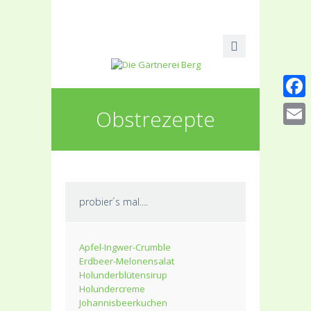
Faceb
Obstrezepte
Email
probier´s mal....
Apfel-Ingwer-Crumble
Erdbeer-Melonensalat
Holunderblütensirup
Holundercreme
Johannisbeerkuchen